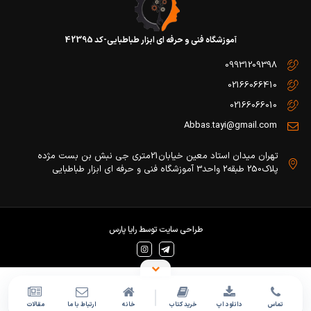
آموزشگاه فنی و حرفه ای ابزار طباطبایی-کد 42395
09931209398
02166066410
02166066010
Abbas.tayi@gmail.com
تهران میدان استاد معین خیابان21متری جی نبش بن بست مژده
پلاک250 طبقه2 واحد3 آموزشگاه فنی و حرفه ای ابزار طباطبایی
طراحی سایت
توسط
رایا پارس
تماس
دانلود اپ
خرید کتاب
خانه
ارتباط با ما
مقالات