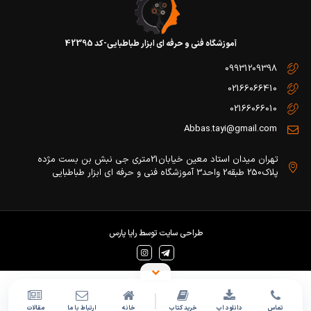
آموزشگاه فنی و حرفه ای ابزار طباطبایی-کد 42395
09931209398
02166066410
02166066010
Abbas.tayi@gmail.com
تهران میدان استاد معین خیابان21متری جی نبش بن بست مژده
پلاک250 طبقه2 واحد3 آموزشگاه فنی و حرفه ای ابزار طباطبایی
طراحی سایت
توسط
رایا پارس
تماس
دانلود اپ
خرید کتاب
خانه
ارتباط با ما
مقالات