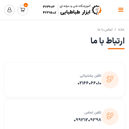
0
آموزشگاه فنی و حرفه ای
323603
ابزار طباطبایی
کد42395
خانه
تماس با ما
ارتباط با ما
تلفن پشتیبانی
02166066010
تلفن تماس
09931209398