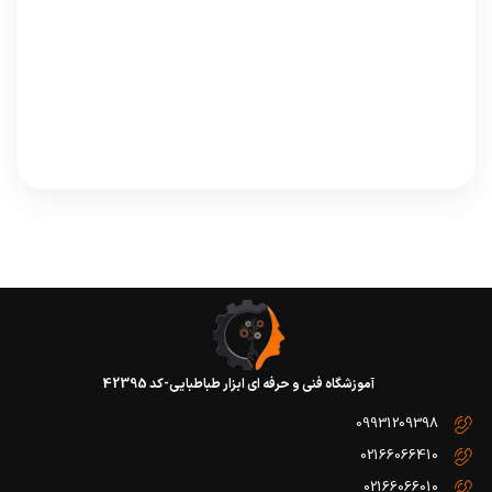
آموزشگاه فنی و حرفه ای ابزار طباطبایی-کد 42395
09931209398
02166066410
02166066010