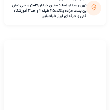
تهران میدان استاد معین خیابان21متری جی نبش
بن بست مژده پلاک250 طبقه2 واحد3 آموزشگاه
فنی و حرفه ای ابزار طباطبایی