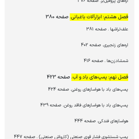
اره‌های پروفیل‌بر. صفحه 376
فصل هشتم: ابزارآلات باغبانی.
صفحه 380
علف‌تراش‎ها . صفحه 381
اره‌های زنجیری. صفحه 402
شمشادزن‌ها . صفحه 416
فصل نهم: پمپ‌های باد و آب.
صفحه 423
پمپ‌های باد با هواسازهای روغنی. صفحه 424
پمپ‌های باد با هواسازهای فاقد روغن. صفحه 439
هواسازهای فندکی. صفحه 444
پمپ شستشوی فشار قوی صنعتی (کارواش صنعتی) . صفحه 447