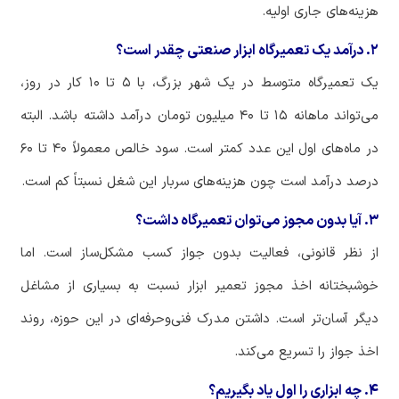
هزینه
های
جاری
اولیه
.
۲. درآمد یک تعمیرگاه ابزار صنعتی چقدر است؟
یک
تعمیرگاه
متوسط
در
یک
شهر
بزرگ،
با
۵
تا
۱۰
کار
در
روز،
می
تواند
ماهانه
۱۵
تا
۴۰
میلیون
تومان
درآمد
داشته
باشد
.
البته
در
ماه
های
اول
این
عدد
کمتر
است
.
سود
خالص
معمولاً
۴۰
تا
۶۰
درصد
درآمد
است
چون
هزینه
های
سربار
این
شغل
نسبتاً
کم
است
.
۳. آیا بدون مجوز می‌توان تعمیرگاه داشت؟
از
نظر
قانونی،
فعالیت
بدون
جواز
کسب
مشکل
ساز
است
.
اما
خوشبختانه
اخذ
مجوز
تعمیر
ابزار
نسبت
به
بسیاری
از
مشاغل
دیگر
آسان
تر
است
.
داشتن
مدرک
فنی
وحرفه
ای
در
این
حوزه،
روند
اخذ
جواز
را
تسریع
می
کند
.
۴. چه ابزاری را اول یاد بگیریم؟