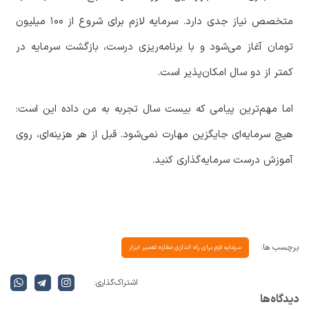
متخصص
نیاز
جدی
دارد
.
سرمایه
لازم
برای
شروع
از
۱۰۰
میلیون
تومان
آغاز
می
شود
و
با
برنامه
ریزی
درست،
بازگشت
سرمایه
در
کمتر
از
دو
سال
امکان
پذیر
است
.
اما
مهم
ترین
پیامی
که
بیست
سال
تجربه
به
من
داده
این
است
:
هیچ
سرمایه
ای
جایگزین
مهارت
نمی
شود
.
قبل
از
هر
هزینه
ای،
روی
آموزش
درست
سرمایه
گذاری
کنید
.
برچسب ها:
سرمایه لازم برای راه اندازی مغازه تعمیر ابزار
اشتراک گذاری:
دیدگاه‌ها