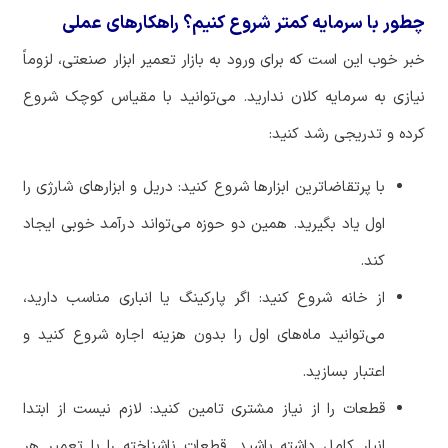
چطور با سرمایه کمتر شروع کنیم؟ راهکارهای عملی
خبر
خوب
این
است
که
برای
ورود
به
بازار
تعمیر
ابزار
صنعتی،
لزوماً
نیازی
به
سرمایه
کلان
ندارید
.
می
توانید
با
مقیاس
کوچک
شروع
کرده
و
تدریجی
رشد
کنید
:
با
پرتقاضاترین
ابزارها
شروع
کنید
:
دریل
و
ابزارهای
شارژی
را
اول
یاد
بگیرید
.
همین
دو
حوزه
می
تواند
درآمد
خوبی
ایجاد
کند
.
از
خانه
شروع
کنید
:
اگر
پارکینگ
یا
انباری
مناسب
دارید،
می
توانید
ماه
های
اول
را
بدون
هزینه
اجاره
شروع
کنید
و
اعتبار
بسازید
.
قطعات
را
از
نیاز
مشتری
تامین
کنید
:
لازم
نیست
از
ابتدا
انبار
کامل
داشته
باشید
.
قطعات
ناشناخته
را
با
تعمیر
هر