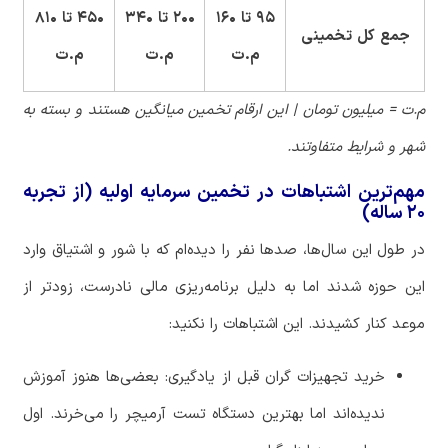
۹۵
تا
۱۶۰
۲۰۰
تا
۳۴۰
۴۵۰
تا
۸۱۰
جمع
کل
تخمینی
م
.
ت
م
.
ت
م
.
ت
م
.
ت
=
میلیون
تومان
|
این
ارقام
تخمین
میانگین
هستند
و
بسته
به
شهر
و
شرایط
متفاوتند
.
مهم‌ترین اشتباهات در تخمین سرمایه اولیه (از تجربه
۲۰ ساله)
در
طول
این
سال
ها،
صدها
نفر
را
دیده
ام
که
با
شور
و
اشتیاق
وارد
این
حوزه
شدند
اما
به
دلیل
برنامه
ریزی
مالی
نادرست،
زودتر
از
موعد
کنار
کشیدند
.
این
اشتباهات
را
نکنید
:
خرید
تجهیزات
گران
قبل
از
یادگیری
:
بعضی
ها
هنوز
آموزش
ندیده
اند
اما
بهترین
دستگاه
تست
آرمیچر
را
می
خرند
.
اول