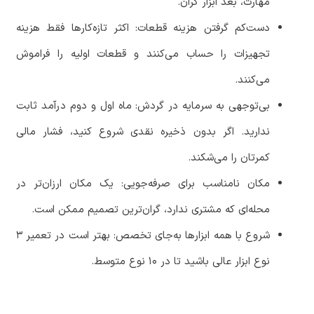
مهارت،
بعد
ابزار
گران
.
دست
کم
گرفتن
هزینه
قطعات
:
اکثر
تازه
کارها
فقط
هزینه
تجهیزات
را
حساب
می
کنند
و
قطعات
اولیه
را
فراموش
می
کنند
.
بی
توجهی
به
سرمایه
در
گردش
:
ماه
اول
و
دوم
درآمد
ثابت
ندارید
.
اگر
بدون
ذخیره
نقدی
شروع
کنید،
فشار
مالی
کمرتان
را
می
شکند
.
مکان
نامناسب
برای
صرفه
جویی
:
یک
مکان
ارزان
تر
در
محله
ای
که
مشتری
ندارد،
گران
ترین
تصمیم
ممکن
است
.
شروع
با
همه
ابزارها
به
جای
تخصص
:
بهتر
است
در
تعمیر
۳
نوع
ابزار
عالی
باشید
تا
در
۱۰
نوع
متوسط
.