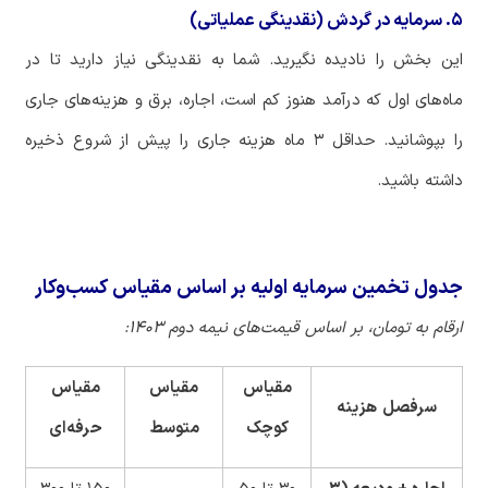
۵. سرمایه در گردش (نقدینگی عملیاتی)
این
بخش
را
نادیده
نگیرید
.
شما
به
نقدینگی
نیاز
دارید
تا
در
ماه
های
اول
که
درآمد
هنوز
کم
است،
اجاره،
برق
و
هزینه
های
جاری
را
بپوشانید
.
حداقل
۳
ماه
هزینه
جاری
را
پیش
از
شروع
ذخیره
داشته
باشید
.
جدول تخمین سرمایه اولیه بر اساس مقیاس کسب‌وکار
ارقام
به
تومان،
بر
اساس
قیمت
های
نیمه
دوم
۱۴۰۳
:
مقیاس
مقیاس
مقیاس
سرفصل
هزینه
کوچک
متوسط
حرفه
ای