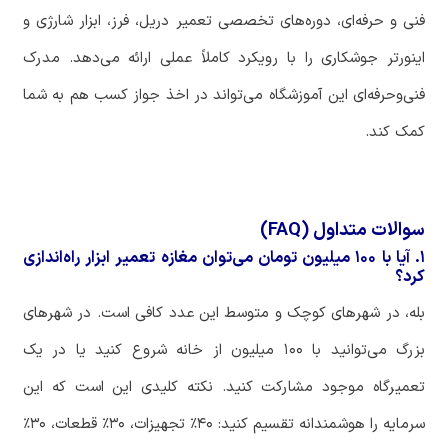
فنی
و
حرفه
ای،
دوره
های
تخصصی
تعمیر
دریل،
فرز،
ابزار
شارژی
و
اینورتر
جوشکاری
را
با
رویکرد
کاملاً
عملی
ارائه
می
دهد
.
مدرک
فنی
وحرفه
ای
این
آموزشگاه
می
تواند
در
اخذ
جواز
کسب
هم
به
شما
کمک
کند
.
سوالات متداول (FAQ)
۱. آیا با ۱۰۰ میلیون تومان می‌توان مغازه تعمیر ابزار راه‌اندازی
کرد؟
بله،
در
شهرهای
کوچک
و
متوسط
این
عدد
کافی
است
.
در
شهرهای
بزرگ
می
توانید
با
۱۰۰
میلیون
از
خانه
شروع
کنید
یا
در
یک
تعمیرگاه
موجود
مشارکت
کنید
.
نکته
کلیدی
این
است
که
این
سرمایه
را
هوشمندانه
تقسیم
کنید
:
۴۰٪
تجهیزات،
۳۰٪
قطعات،
۳۰٪