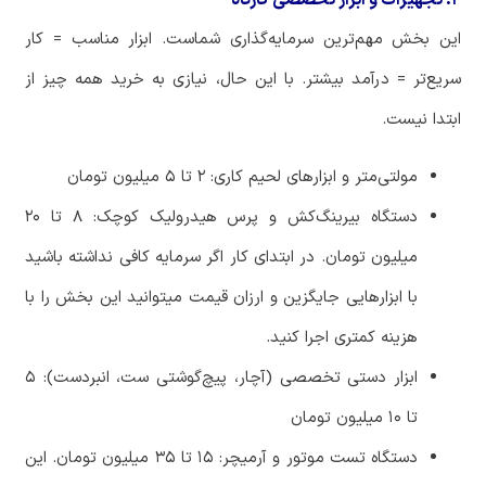
۲. تجهیزات و ابزار تخصصی کارگاه
این
بخش
مهم
ترین
سرمایه
گذاری
شماست
.
ابزار
مناسب
=
کار
سریع
تر
=
درآمد
بیشتر
.
با
این
حال،
نیازی
به
خرید
همه
چیز
از
ابتدا
نیست
.
مولتی
متر
و ابزارهای لحیم کاری: ۲
تا
۵
میلیون
تومان
دستگاه
بیرینگ
کش
و
پرس
هیدرولیک
کوچک
:
۸
تا
۲۰
میلیون
تومان. در ابتدای کار اگر سرمایه کافی نداشته باشید
با ابزارهایی جایگزین و ارزان قیمت میتوانید این بخش را با
هزینه کمتری اجرا کنید.
ابزار
دستی
تخصصی
(
آچار،
پیچ
گوشتی
ست،
انبردست
):
۵
تا
۱۰
میلیون
تومان
دستگاه
تست
موتور
و
آرمیچر
:
۱۵
تا
۳۵
میلیون
تومان. این