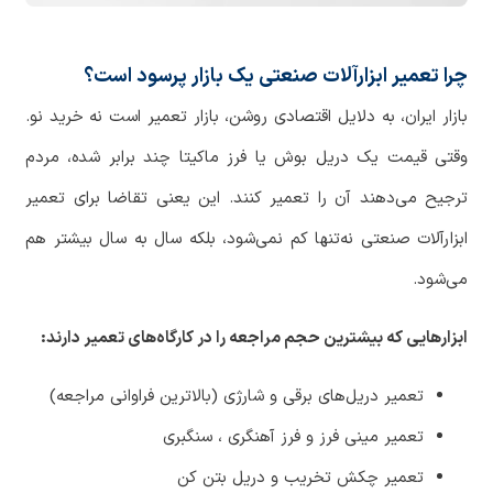
چرا تعمیر ابزارآلات صنعتی یک بازار پرسود است؟
بازار
ایران،
به
دلایل
اقتصادی
روشن،
بازار
تعمیر
است
نه
خرید
نو
.
وقتی
قیمت
یک
دریل
بوش
یا
فرز
ماکیتا
چند
برابر
شده،
مردم
ترجیح
می
دهند
آن
را
تعمیر
کنند
.
این
یعنی
تقاضا
برای
تعمیر
ابزارآلات
صنعتی
نه
تنها
کم
نمی
شود،
بلکه
سال
به
سال
بیشتر
هم
می
شود
.
ابزارهایی که بیشترین حجم مراجعه را در کارگاه‌های تعمیر دارند:
تعمیر دریل
های
برقی
و
شارژی
(
بالاترین
فراوانی
مراجعه
)
تعمیر مینی فرز
و
فرز
آهنگری ، سنگبری
تعمیر چکش
تخریب
و
دریل بتن کن