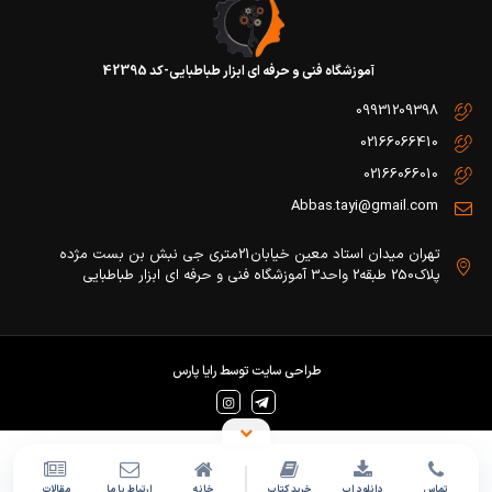
آموزشگاه فنی و حرفه ای ابزار طباطبایی-کد 42395
09931209398
02166066410
02166066010
Abbas.tayi@gmail.com
تهران میدان استاد معین خیابان21متری جی نبش بن بست مژده
پلاک250 طبقه2 واحد3 آموزشگاه فنی و حرفه ای ابزار طباطبایی
طراحی سایت
توسط
رایا پارس
تماس
دانلود اپ
خرید کتاب
خانه
ارتباط با ما
مقالات