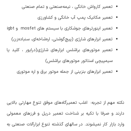
تعمیر کارواش
خانگی
،
نیمه
صنعتی و تمام صنعتی
تعمیر مکانیک پمپ
آب
خانگی
و
کشاورزی
تعمیر اینورترهای
جوشکاری
با سیستم های
mosfet
و
igbt
تعمیر ابزارهای
شارژی
(
پیچ
گوشتی،
اره
شاخه
ای،
سنباده
زن
)
تعمیر موتورهای براشلس ابزارهای شارژی(درایور ، کلید یا
سیمپیچی استاتور موتورهای براشلس)
تعمیر ابزارهای بنزینی از جمله موتور برق و اره موتوری
نکته
مهم
از
تجربه
:
اغلب
تعمیرگاه
های
موفق تنوع مهارتی بالایی
دارند و صرفا با تکیه بر شناخت تعمیر دریل و فرزهای معمولی
وارد بازار کار نمیشوند. در سالهای گذشته تنوع ابزارآلات صنعتی به