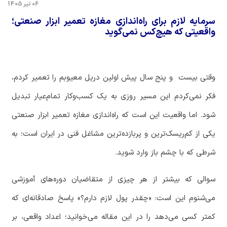
06 تیر 1405
سرمایه لازم برای راه‌اندازی مغازه تعمیر ابزار صنعتی؛
واقعیتی که هیچ‌کس نمی‌گوید
وقتی
بیست
و پنج سال
پیش
اولین
دریل
معیوبم
را
تعمیر
کردم،
فکر
نمی
کردم
این
مسیر
روزی
به
یک
کسب
وکار
تمام
عیار
تبدیل
شود
.
اما
واقعیت
این
است
که
راه
اندازی
مغازه
تعمیر
ابزار
صنعتی
یکی
از
کم
ریسک
ترین
و
پربازده
ترین
مشاغل
فنی
در
ایران
است؛
به
شرطی
که
با
چشم
باز
وارد
شوید
.
سوالی
که
بیشتر
از
هر
چیزی
از
متقاضیان
دوره
های
آموزشی
می
شنوم
این
است
: «
چقدر
پول
لازم
دارم؟
»
پاسخ
صادقانه
ای
که
کمتر
کسی
می
دهد
را
در
این
مقاله
می
خوانید؛
اعداد
واقعی،
بر