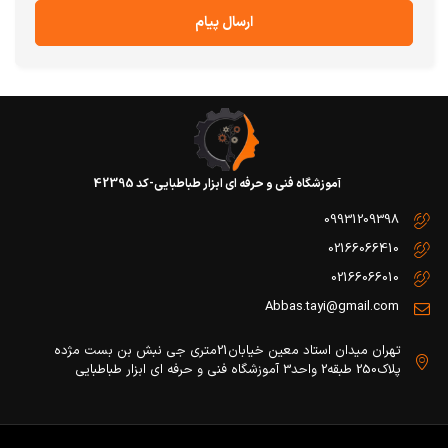
ارسال پیام
آموزشگاه فنی و حرفه ای ابزار طباطبایی-کد 42395
09931209398
02166066410
02166066010
Abbas.tayi@gmail.com
تهران میدان استاد معین خیابان21متری جی نبش بن بست مژده
پلاک250 طبقه2 واحد3 آموزشگاه فنی و حرفه ای ابزار طباطبایی