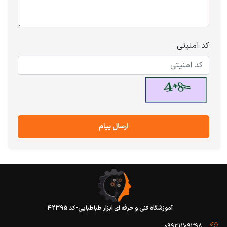
کد امنیتی
ارسال پیام
آموزشگاه فنی و حرفه ای ابزار طباطبایی-کد 42395
09931209398