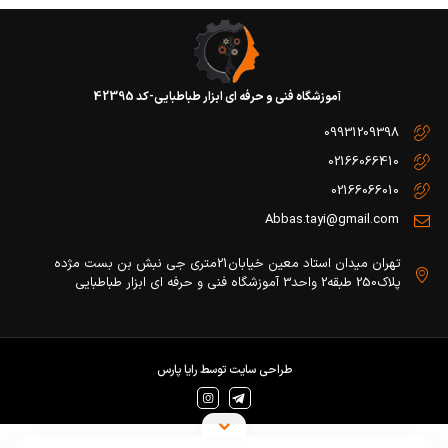
آموزشگاه فنی و حرفه ای ابزار طباطبایی-کد 42395
09931209398
02166066410
02166066010
Abbas.tayi@gmail.com
تهران میدان استاد معین خیابان21متری جی نبش بن بست مژده
پلاک250 طبقه2 واحد3 آموزشگاه فنی و حرفه ای ابزار طباطبایی
طراحی سایت
توسط
رایا پارس