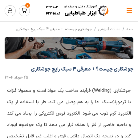
0
آموزشگاه فنی و حرفه ای
323603
ابزار طباطبایی
کد42395
خانه
مقالات آموزشی
جوشکاری چیست؟ + معرفی 4 سبک رایج جوشکاری
جوشکاری چیست؟ + معرفی 4 سبک رایج جوشکاری
25 خرداد 1404
جوشکاری (Welding) فرآیند ساخت یک مواد است و معمولا فلزات
یا ترموپلاستیک ها را به هم وصل می کند. فلز با استفاده از یک
الکترود گرم ذوب می شود. الکترود قوس الکتریکی را ایجاد می کند
و ناحیه خاصی از فلز را هدف قرار می دهد تا یک حوضچه ایجاد
کند و در نتیجه یک اتصال دائمی، قوی و اغلب غیر قابل تشخیص