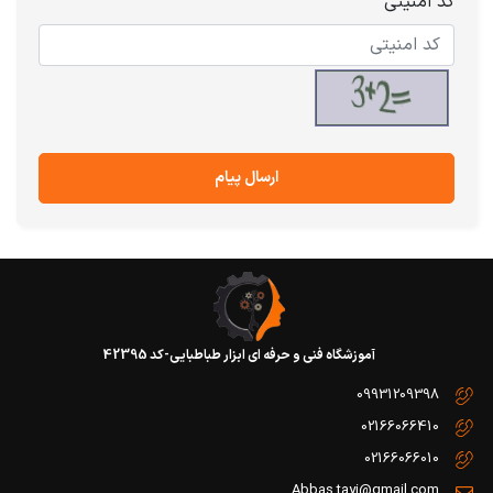
کد امنیتی
ارسال پیام
آموزشگاه فنی و حرفه ای ابزار طباطبایی-کد 42395
09931209398
02166066410
02166066010
Abbas.tayi@gmail.com