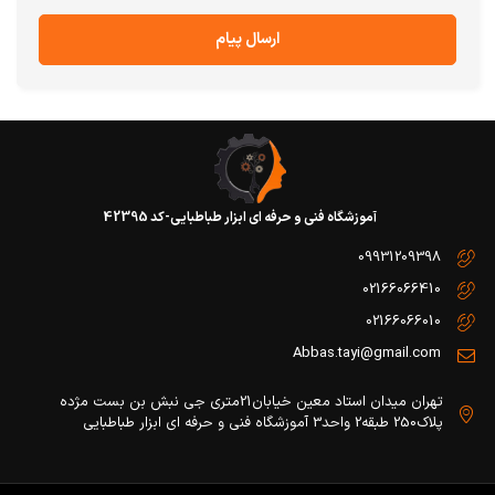
ارسال پیام
آموزشگاه فنی و حرفه ای ابزار طباطبایی-کد 42395
09931209398
02166066410
02166066010
Abbas.tayi@gmail.com
تهران میدان استاد معین خیابان21متری جی نبش بن بست مژده
پلاک250 طبقه2 واحد3 آموزشگاه فنی و حرفه ای ابزار طباطبایی